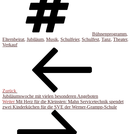
Bühnenprogramm
,
Elternbeirat
,
Jubiläum
,
Musik
,
Schulfeier
,
Schulfest
,
Tanz
,
Theater
,
Verkauf
Beitragsnavigation
Vorheriger
Beitrag
Zurück
Jubiläumswoche mit vielen besonderen Angeboten
Nächster
Weiter
Mit Herz für die Kleinsten: Mahn Servicetechnik spendet
Beitrag
zwei Kinderküchen für die SVE der Werner-Grampp-Schule