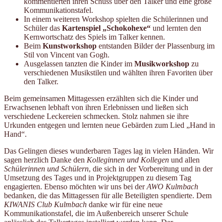
kommentierten ihren Schuss über den Talker und eine große
Kommunikationstafel.
In einem weiteren Workshop spielten die Schülerinnen und
Schüler das
Kartenspiel „Schokohexe“
und lernten den
Kernwortschatz des Spiels im Talker kennen.
Beim
Kunstworkshop
entstanden Bilder der Plassenburg im
Stil von Vincent van Gogh.
Ausgelassen tanzten die Kinder im
Musikworkshop
zu
verschiedenen Musikstilen und wählten ihren Favoriten über
den Talker.
Beim gemeinsamen Mittagessen erzählten sich die Kinder und
Erwachsenen lebhaft von ihren Erlebnissen und ließen sich
verschiedene Leckereien schmecken. Stolz nahmen sie ihre
Urkunden entgegen und lernten neue Gebärden zum Lied „Hand in
Hand“.
Das Gelingen dieses wunderbaren Tages lag in vielen Händen. Wir
sagen herzlich Danke den
Kolleginnen und Kollegen
und allen
Schülerinnen und Schülern
, die sich in der Vorbereitung und in der
Umsetzung des Tages und in Projektgruppen zu diesem Tag
engagierten. Ebenso möchten wir uns bei der
AWO Kulmbach
bedanken, die das Mittagessen für alle Beteiligten spendierte. Dem
KIWANIS Club Kulmbach
danke wir für eine neue
Kommunikationstafel, die im Außenbereich unserer Schule