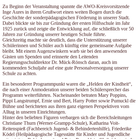
Zu Beginn der Veranstaltung spannte die AWO-Kreisvorsitzende
Inge Aures in ihrem Grußwort einen weiten Bogen durch die
Geschichte der sonderpädagogischen Förderung in unserer Stadt.
Dabei blickte sie bis zur Gründung der ersten Hilfsschule im Jahr
1925 zurück und zeigte die Entwicklung auf, die schließlich vor 50
Jahren zur Gründung unserer heutigen Schule führte.
Gleichzeitig machte sie deutlich, dass die Unterstützung unserer
Schülerinnen und Schüler auch künftig eine gemeinsame Aufgabe
bleibt. Mit einem Augenzwinkern warb sie bei den anwesenden
Gästen um Spenden und erinnerte den Leitenden
Regierungsschuldirektor Dr. Mück-Rönsch daran, auch im
kommenden Schuljahr auf eine gute Personalversorgung unserer
Schule zu achten.
Ein besonderer Programmpunkt waren die „Helden der Kindheit“,
die nach einer Anmoderation unserer beiden Schülersprecher das
Programm weiterführten. Nacheinander betraten Mary Poppins,
Pippi Langstrumpf, Ernie und Bert, Harry Potter sowie Pumuckl die
Bühne und berichteten aus ihren ganz eigenen Perspektiven vom
Alltag in unseren Einrichtungen.
Hinter den beliebten Figuren verbargen sich die Bereichsleitungen
Christiane Thurn (Werner-Grampp-Schule), Katharina Voit-
Reitenspieß (Fachbereich Jugend- & Behindertenhilfe), Friederike
Ködel (Heilpädagogische Tagesstätte für Kinder und Jugendliche