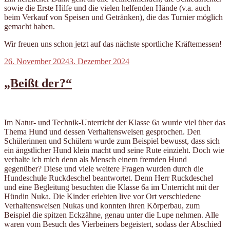
sowie die Erste Hilfe und die vielen helfenden Hände (v.a. auch
beim Verkauf von Speisen und Getränken), die das Turnier möglich
gemacht haben.
Wir freuen uns schon jetzt auf das nächste sportliche Kräftemessen!
Veröffentlicht
26. November 2024
3. Dezember 2024
am
„Beißt der?“
Im Natur- und Technik-Unterricht der Klasse 6a wurde viel über das
Thema Hund und dessen Verhaltensweisen gesprochen. Den
Schülerinnen und Schülern wurde zum Beispiel bewusst, dass sich
ein ängstlicher Hund klein macht und seine Rute einzieht. Doch wie
verhalte ich mich denn als Mensch einem fremden Hund
gegenüber? Diese und viele weitere Fragen wurden durch die
Hundeschule Ruckdeschel beantwortet. Denn Herr Ruckdeschel
und eine Begleitung besuchten die Klasse 6a im Unterricht mit der
Hündin Nuka. Die Kinder erlebten live vor Ort verschiedene
Verhaltensweisen Nukas und konnten ihren Körperbau, zum
Beispiel die spitzen Eckzähne, genau unter die Lupe nehmen. Alle
waren vom Besuch des Vierbeiners begeistert, sodass der Abschied