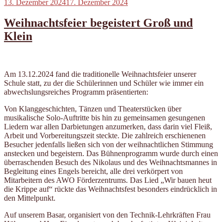
Veröffentlicht
13. Dezember 2024
17. Dezember 2024
am
Weihnachtsfeier begeistert Groß und
Klein
Am 13.12.2024 fand die traditionelle Weihnachtsfeier unserer
Schule statt, zu der die Schülerinnen und Schüler wie immer ein
abwechslungsreiches Programm präsentierten:
Von Klanggeschichten, Tänzen und Theaterstücken über
musikalische Solo-Auftritte bis hin zu gemeinsamen gesungenen
Liedern war allen Darbietungen anzumerken, dass darin viel Fleiß,
Arbeit und Vorbereitungszeit steckte. Die zahlreich erschienenen
Besucher jedenfalls ließen sich von der weihnachtlichen Stimmung
anstecken und begeistern. Das Bühnenprogramm wurde durch einen
überraschenden Besuch des Nikolaus und des Weihnachtsmannes in
Begleitung eines Engels bereicht, alle drei verkörpert von
Mitarbeitern des AWO Förderzentrums. Das Lied „Wir bauen heut
die Krippe auf“ rückte das Weihnachtsfest besonders eindrücklich in
den Mittelpunkt.
Auf unserem Basar, organisiert von den Technik-Lehrkräften Frau