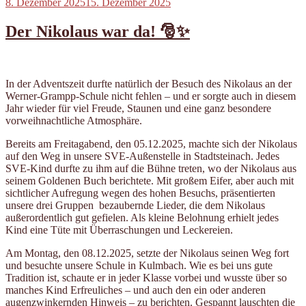
Veröffentlicht
8. Dezember 2025
15. Dezember 2025
am
Der Nikolaus war da! 🎅✨
In der Adventszeit durfte natürlich der Besuch des Nikolaus an der
Werner-Grampp-Schule nicht fehlen – und er sorgte auch in diesem
Jahr wieder für viel Freude, Staunen und eine ganz besondere
vorweihnachtliche Atmosphäre.
Bereits am Freitagabend, den 05.12.2025, machte sich der Nikolaus
auf den Weg in unsere SVE-Außenstelle in Stadtsteinach. Jedes
SVE-Kind durfte zu ihm auf die Bühne treten, wo der Nikolaus aus
seinem Goldenen Buch berichtete. Mit großem Eifer, aber auch mit
sichtlicher Aufregung wegen des hohen Besuchs, präsentierten
unsere drei Gruppen bezaubernde Lieder, die dem Nikolaus
außerordentlich gut gefielen. Als kleine Belohnung erhielt jedes
Kind eine Tüte mit Überraschungen und Leckereien.
Am Montag, den 08.12.2025, setzte der Nikolaus seinen Weg fort
und besuchte unsere Schule in Kulmbach. Wie es bei uns gute
Tradition ist, schaute er in jeder Klasse vorbei und wusste über so
manches Kind Erfreuliches – und auch den ein oder anderen
augenzwinkernden Hinweis – zu berichten. Gespannt lauschten die