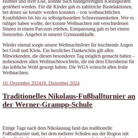
Hübner und Herr Eise, konnte nach handgefertigten Kleinigkeiten
gestöbert werden. Für die Kinder gab es zahlreiche Bastelaktionen,
bei denen sie kreativ werden konnten – von weihnachtlichen
Kratzbildern bis hin zu selbstgebastelten Schneemannketten. Wer es
ruhiger haben wollte, der konnte Weihnachten mit verschiedenen
Sinnen in einem Parcours erleben. Entspannung gab es bei einem
Snoezelen- Angebot in unserer Gymnastikhalle.
Wieder einmal sorgte unsere Weihnachtsfeier für leuchtende Augen
bei Groß und Klein. Ein herzliches Dankeschön gilt allen
Mitwirkenden, die diesen besonderen Tag möglich gemacht haben –
insbesondere allen Weihnachtswichteln, die mit dem Elternbeirat für
das leibliche Wohl gesorgt haben. Die WGS wünscht allen frohe
Weihnachten.
Veröffentlicht
10. Dezember 2024
18. Dezember 2024
am
Traditionelles Nikolaus-Fußballturnier an
der Werner-Grampp-Schule
Einige Tage nach dem Nikolaustag fand das traditionelle
Fußballturnier statt, bei dem mehrere Schulen aus der Region mit