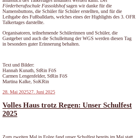
anlässlich des Talkertages installiert werden kann. Der
Förderberufsschule Fassoldshof
sagen wir danke für die
Namensbuttons, die Schüler für Schüler erstellten, und für die
Leihgabe des Fußballdarts, welches eines der Highlights des 3. OFR
Talkertages darstellte.
Organisatoren, teilnehmende Schülerinnen und Schüler, die
Gastgeber und auch die Schulleitung der WGS werden diesen Tag
in besonders guter Erinnerung behalten.
Text und Bilder:
Hannah Kunath, StRin FöS
Carmen Lengenfelder, StRin FöS
Martina Kalke, SoKRin
Veröffentlicht
28. Mai 2025
27. Juni 2025
am
Volles Haus trotz Regen: Unser Schulfest
2025
Zum zweiten Mal in Folge fand unser Schulfest bereits im Mai statt