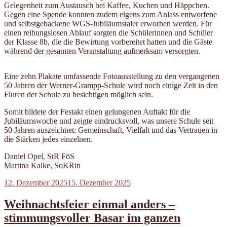
Gelegenheit zum Austausch bei Kaffee, Kuchen und Häppchen.
Gegen eine Spende konnten zudem eigens zum Anlass entworfene
und selbstgebackene WGS-Jubiläumstaler erworben werden. Für
einen reibungslosen Ablauf sorgten die Schülerinnen und Schüler
der Klasse 8b, die die Bewirtung vorbereitet hatten und die Gäste
während der gesamten Veranstaltung aufmerksam versorgten.
Eine zehn Plakate umfassende Fotoausstellung zu den vergangenen
50 Jahren der Werner-Grampp-Schule wird noch einige Zeit in den
Fluren der Schule zu besichtigen möglich sein.
Somit bildete der Festakt einen gelungenen Auftakt für die
Jubiläumswoche und zeigte eindrucksvoll, was unsere Schule seit
50 Jahren auszeichnet: Gemeinschaft, Vielfalt und das Vertrauen in
die Stärken jedes einzelnen.
Daniel Opel, StR FöS
Martina Kalke, SoKRin
Veröffentlicht
12. Dezember 2025
15. Dezember 2025
am
Weihnachtsfeier einmal anders –
stimmungsvoller Basar im ganzen