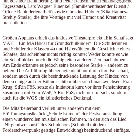
mit geistiger Behinderung) und Peter Reuschlein (Heilpädagogische
Tagesstätte), Lars Wagner-Einenkel (Familienentlastender Dienst /
Offene Behindertenarbeit) sowie Christina Hübner (Kita Hannes-
Strehly-Straße), die ihre Vorträge mit viel Humor und Kreativität
präsentierten.
Großen Applaus erhielt das inklusive Theaterprojekt „Ein Schaf sagt
MÄH – Ein MÄHsical für Grundschulkinder“. Die Schülerinnen
und Schüler der Klassen 4a und H2 erzählten die Geschichte eines
Schafes, das scheinbar nichts richtig konnte: Weder konnte es wie
ein Schaf blöken noch die Fähigkeiten anderer Tiere nachahmen.
Am Ende erkannte es jedoch seine besondere Stärke – anderen zu
helfen. Die Aufführung überzeugte nicht nur durch ihre Botschaft,
sondern auch durch die beeindruckende Leistung der Kinder, von
denen einige auf der Bühne sichtbar über sich hinauswuchsen. Frau
Krug, StRin FöS, setzte als Initiatorin kurz vor ihrer Pensionierung
zusammen mit Frau Weiß, StRin FöS, nicht nur für sich, sondern
auch für die WGS ein künstlerisches Denkmal.
Die Mitarbeiterband verlieh unter anderem mit dem
Eröffnungsmusikstück „Schule ist mehr“ der Festveranstaltung
einen wundervollen musikalischen Rahmen, in den sich das Lied
„Nirgendwo sonst“ des Schulchors (Schulteil mit dem
Förderschwerpunkt geistige Entwicklung) beeindruckend einfügte.