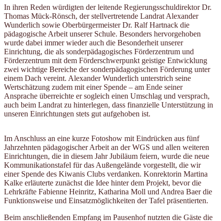
In ihren Reden würdigten der leitende Regierungsschuldirektor Dr.
Thomas Mück-Rönsch, der stellvertretende Landrat Alexander
Wunderlich sowie Oberbürgermeister Dr. Ralf Hartnack die
pädagogische Arbeit unserer Schule. Besonders hervorgehoben
wurde dabei immer wieder auch die Besonderheit unserer
Einrichtung, die als sonderpädagogisches Förderzentrum und
Förderzentrum mit dem Förderschwerpunkt geistige Entwicklung
zwei wichtige Bereiche der sonderpädagogischen Förderung unter
einem Dach vereint. Alexander Wunderlich unterstrich seine
Wertschätzung zudem mit einer Spende – am Ende seiner
Ansprache überreichte er sogleich einen Umschlag und versprach,
auch beim Landrat zu hinterlegen, dass finanzielle Unterstützung in
unseren Einrichtungen stets gut aufgehoben ist.
Im Anschluss an eine kurze Fotoshow mit Eindrücken aus fünf
Jahrzehnten pädagogischer Arbeit an der WGS und allen weiteren
Einrichtungen, die in diesem Jahr Jubiläum feiern, wurde die neue
Kommunikationstafel für das Außengelände vorgestellt, die wir
einer Spende des Kiwanis Clubs verdanken. Konrektorin Martina
Kalke erläuterte zunächst die Idee hinter dem Projekt, bevor die
Lehrkräfte Fabienne Heinritz, Katharina Moll und Andrea Baer die
Funktionsweise und Einsatzmöglichkeiten der Tafel präsentierten.
Beim anschließenden Empfang im Pausenhof nutzten die Gäste die