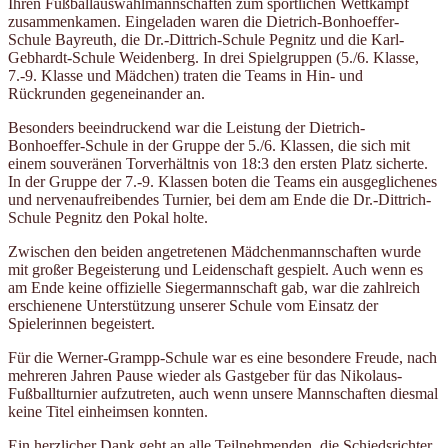
Ihren Fußballauswahlmannschaften zum sportlichen Wettkampf
zusammenkamen. Eingeladen waren die Dietrich-Bonhoeffer-
Schule Bayreuth, die Dr.-Dittrich-Schule Pegnitz und die Karl-
Gebhardt-Schule Weidenberg. In drei Spielgruppen (5./6. Klasse,
7.-9. Klasse und Mädchen) traten die Teams in Hin- und
Rückrunden gegeneinander an.
Besonders beeindruckend war die Leistung der Dietrich-
Bonhoeffer-Schule in der Gruppe der 5./6. Klassen, die sich mit
einem souveränen Torverhältnis von 18:3 den ersten Platz sicherte.
In der Gruppe der 7.-9. Klassen boten die Teams ein ausgeglichenes
und nervenaufreibendes Turnier, bei dem am Ende die Dr.-Dittrich-
Schule Pegnitz den Pokal holte.
Zwischen den beiden angetretenen Mädchenmannschaften wurde
mit großer Begeisterung und Leidenschaft gespielt. Auch wenn es
am Ende keine offizielle Siegermannschaft gab, war die zahlreich
erschienene Unterstützung unserer Schule vom Einsatz der
Spielerinnen begeistert.
Für die Werner-Grampp-Schule war es eine besondere Freude, nach
mehreren Jahren Pause wieder als Gastgeber für das Nikolaus-
Fußballturnier aufzutreten, auch wenn unsere Mannschaften diesmal
keine Titel einheimsen konnten.
Ein herzlicher Dank geht an alle Teilnehmenden, die Schiedsrichter