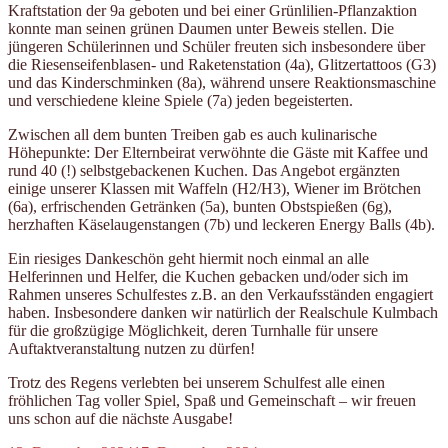
Kraftstation der 9a geboten und bei einer Grünlilien-Pflanzaktion
konnte man seinen grünen Daumen unter Beweis stellen. Die
jüngeren Schülerinnen und Schüler freuten sich insbesondere über
die Riesenseifenblasen- und Raketenstation (4a), Glitzertattoos (G3)
und das Kinderschminken (8a), während unsere Reaktionsmaschine
und verschiedene kleine Spiele (7a) jeden begeisterten.
Zwischen all dem bunten Treiben gab es auch kulinarische
Höhepunkte: Der Elternbeirat verwöhnte die Gäste mit Kaffee und
rund 40 (!) selbstgebackenen Kuchen. Das Angebot ergänzten
einige unserer Klassen mit Waffeln (H2/H3), Wiener im Brötchen
(6a), erfrischenden Getränken (5a), bunten Obstspießen (6g),
herzhaften Käselaugenstangen (7b) und leckeren Energy Balls (4b).
Ein riesiges Dankeschön geht hiermit noch einmal an alle
Helferinnen und Helfer, die Kuchen gebacken und/oder sich im
Rahmen unseres Schulfestes z.B. an den Verkaufsständen engagiert
haben. Insbesondere danken wir natürlich der Realschule Kulmbach
für die großzügige Möglichkeit, deren Turnhalle für unsere
Auftaktveranstaltung nutzen zu dürfen!
Trotz des Regens verlebten bei unserem Schulfest alle einen
fröhlichen Tag voller Spiel, Spaß und Gemeinschaft – wir freuen
uns schon auf die nächste Ausgabe!