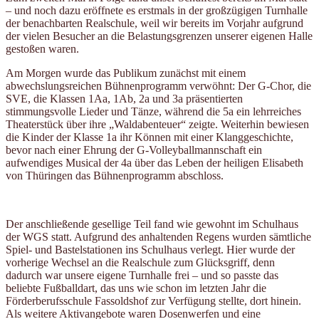
– und noch dazu eröffnete es erstmals in der großzügigen Turnhalle
der benachbarten Realschule, weil wir bereits im Vorjahr aufgrund
der vielen Besucher an die Belastungsgrenzen unserer eigenen Halle
gestoßen waren.
Am Morgen wurde das Publikum zunächst mit einem
abwechslungsreichen Bühnenprogramm verwöhnt: Der G-Chor, die
SVE, die Klassen 1Aa, 1Ab, 2a und 3a präsentierten
stimmungsvolle Lieder und Tänze, während die 5a ein lehrreiches
Theaterstück über ihre „Waldabenteuer“ zeigte. Weiterhin bewiesen
die Kinder der Klasse 1a ihr Können mit einer Klanggeschichte,
bevor nach einer Ehrung der G-Volleyballmannschaft ein
aufwendiges Musical der 4a über das Leben der heiligen Elisabeth
von Thüringen das Bühnenprogramm abschloss.
Der anschließende gesellige Teil fand wie gewohnt im Schulhaus
der WGS statt. Aufgrund des anhaltenden Regens wurden sämtliche
Spiel- und Bastelstationen ins Schulhaus verlegt. Hier wurde der
vorherige Wechsel an die Realschule zum Glücksgriff, denn
dadurch war unsere eigene Turnhalle frei – und so passte das
beliebte Fußballdart, das uns wie schon im letzten Jahr die
Förderberufsschule Fassoldshof zur Verfügung stellte, dort hinein.
Als weitere Aktivangebote waren Dosen­werfen und eine