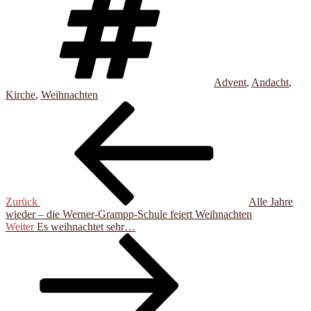
Advent
,
Andacht
,
Kirche
,
Weihnachten
Beitragsnavigation
Vorheriger
Beitrag
Zurück
Alle Jahre
wieder – die Werner-Grampp-Schule feiert Weihnachten
Nächster
Weiter
Es weihnachtet sehr…
Beitrag