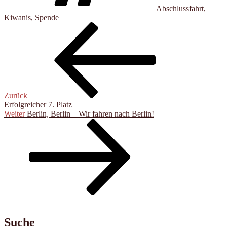
Abschlussfahrt
,
Kiwanis
,
Spende
Beitragsnavigation
Vorheriger
Beitrag
Zurück
Erfolgreicher 7. Platz
Nächster
Weiter
Berlin, Berlin – Wir fahren nach Berlin!
Beitrag
Suche