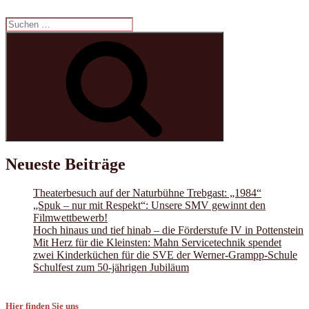
Suchen
nach:
Suchen
Neueste Beiträge
Theaterbesuch auf der Naturbühne Trebgast: „1984“
„Spuk – nur mit Respekt“: Unsere SMV gewinnt den
Filmwettbewerb!
Hoch hinaus und tief hinab – die Förderstufe IV in Pottenstein
Mit Herz für die Kleinsten: Mahn Servicetechnik spendet
zwei Kinderküchen für die SVE der Werner-Grampp-Schule
Schulfest zum 50-jährigen Jubiläum
Hier finden Sie uns