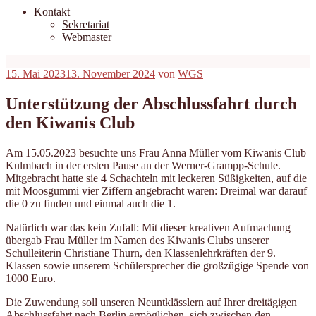
Kontakt
Sekretariat
Webmaster
Veröffentlicht
15. Mai 2023
13. November 2024
von
WGS
am
Unterstützung der Abschlussfahrt durch
den Kiwanis Club
Am 15.05.2023 besuchte uns Frau Anna Müller vom Kiwanis Club
Kulmbach in der ersten Pause an der Werner-Grampp-Schule.
Mitgebracht hatte sie 4 Schachteln mit leckeren Süßigkeiten, auf die
mit Moosgummi vier Ziffern angebracht waren: Dreimal war darauf
die 0 zu finden und einmal auch die 1.
Natürlich war das kein Zufall: Mit dieser kreativen Aufmachung
übergab Frau Müller im Namen des Kiwanis Clubs unserer
Schulleiterin Christiane Thurn, den Klassenlehrkräften der 9.
Klassen sowie unserem Schülersprecher die großzügige Spende von
1000 Euro.
Die Zuwendung soll unseren Neuntklässlern auf Ihrer dreitägigen
Abschlussfahrt nach Berlin ermöglichen, sich zwischen den