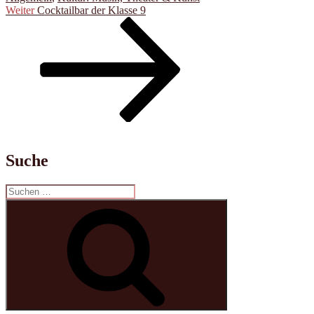
Beitragsnavigation
Nächster
Weiter
Cocktailbar der Klasse 9
Beitrag
Suche
Suchen
nach:
Suchen