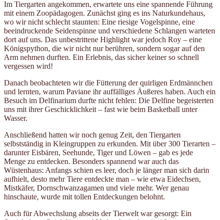
Im Tiergarten angekommen, erwartete uns eine spannende Führung
mit einem Zoopädagogen. Zunächst ging es ins Naturkundehaus,
wo wir nicht schlecht staunten: Eine riesige Vogelspinne, eine
beeindruckende Seidenspinne und verschiedene Schlangen warteten
dort auf uns. Das unbestrittene Highlight war jedoch Roy – eine
Königspython, die wir nicht nur berühren, sondern sogar auf den
Arm nehmen durften. Ein Erlebnis, das sicher keiner so schnell
vergessen wird!
Danach beobachteten wir die Fütterung der quirligen Erdmännchen
und lernten, warum Paviane ihr auffälliges Äußeres haben. Auch ein
Besuch im Delfinarium durfte nicht fehlen: Die Delfine begeisterten
uns mit ihrer Geschicklichkeit – fast wie beim Basketball unter
Wasser.
Anschließend hatten wir noch genug Zeit, den Tiergarten
selbstständig in Kleingruppen zu erkunden. Mit über 300 Tierarten –
darunter Eisbären, Seehunde, Tiger und Löwen – gab es jede
Menge zu entdecken. Besonders spannend war auch das
Wüstenhaus: Anfangs schien es leer, doch je länger man sich darin
aufhielt, desto mehr Tiere entdeckte man – wie etwa Eidechsen,
Mistkäfer, Dornschwanzagamen und viele mehr. Wer genau
hinschaute, wurde mit tollen Entdeckungen belohnt.
Auch für Abwechslung abseits der Tierwelt war gesorgt: Ein