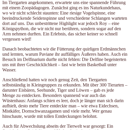
Im Tiergarten angekommen, erwartete uns eine spannende Führung
mit einem Zoopädagogen. Zunächst ging es ins Naturkundehaus,
wo wir nicht schlecht staunten: Eine riesige Vogelspinne, eine
beeindruckende Seidenspinne und verschiedene Schlangen warteten
dort auf uns. Das unbestrittene Highlight war jedoch Roy – eine
Königspython, die wir nicht nur berühren, sondern sogar auf den
Arm nehmen durften. Ein Erlebnis, das sicher keiner so schnell
vergessen wird!
Danach beobachteten wir die Fütterung der quirligen Erdmännchen
und lernten, warum Paviane ihr auffälliges Äußeres haben. Auch ein
Besuch im Delfinarium durfte nicht fehlen: Die Delfine begeisterten
uns mit ihrer Geschicklichkeit – fast wie beim Basketball unter
Wasser.
Anschließend hatten wir noch genug Zeit, den Tiergarten
selbstständig in Kleingruppen zu erkunden. Mit über 300 Tierarten –
darunter Eisbären, Seehunde, Tiger und Löwen – gab es jede
Menge zu entdecken. Besonders spannend war auch das
Wüstenhaus: Anfangs schien es leer, doch je länger man sich darin
aufhielt, desto mehr Tiere entdeckte man – wie etwa Eidechsen,
Mistkäfer, Dornschwanzagamen und viele mehr. Wer genau
hinschaute, wurde mit tollen Entdeckungen belohnt.
Auch für Abwechslung abseits der Tierwelt war gesorgt: Ein