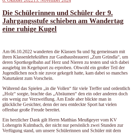
6. Oktober 2022
13. November 2024
am
Die Schülerinnen und Schüler der 9.
Jahrgangsstufe schieben am Wandertag
eine ruhige Kugel
Am 06.10.2022 wanderten die Klassen 9a und 9g gemeinsam mit
ihren Klassenlehrkräften zur Gasthausbrauerei „Zum Gründla“, um
deren Sportkegelbahn auf Herz und Nieren zu testen und sich dabei
ausgiebig im Kegelsport zu erproben. Obwohl ein großer Teil der
Jugendlichen noch nie zuvor gekegelt hatte, kam dabei so manches
Naturtalent zum Vorschein.
Während das Spielen „in die Vollen“ für viele Treffer und ordentlich
„Holz“ sorgte, brachte das „Abräumen“ den ein oder anderen doch
ein wenig zur Verzweiflung. Am Ende aber blickte man in
glückliche Gesichter, denn der neu entdeckte Sport hat vielen
offenbar große Freude bereitet.
Ein herzlicher Dank gilt Herrn Matthias Meußgeyer vom KV
Lohengrin Kulmbach, der nicht nur persönlich zwei Stunden zur
Verfügung stand, um unsere Schülerinnen und Schüler mit dem