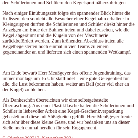
den Schülerinnen und Schülern den Kegelsport näherzubringen.
Nach einiger Einübungszeit folgte ein spannender Blick hinter die
Kulissen, den so nicht alle Besucher einer Kegelbahn erhalten: In
Kleingruppen durften die Schülerinnen und Schüler direkt hinter die
Anzeigen am Ende der Bahnen treten und dabei zusehen, wie die
Kegel abgeräumt und die Kugeln von der Maschinerie
zurückbefördert werden. Zum krönenden Abschluss traten alle
Kegelbegeisterten noch einmal in vier Teams zu einem
gegeneinander an und lieferten sich einen spannenden Wettkampf.
Am Ende bewarb Herr Meußgeyer das offene Jugendtraining, das
immer montags um 16 Uhr stattfindet – eine gute Gelegenheit für
alle, die Lust bekommen haben, weiter am Ball (oder viel eher an
der Kugel) zu bleiben.
Als Dankeschön überreichten wir eine selbstgebastelte
Überraschung: Aus einer Plastikflasche hatten die Schülerinnen und
Schüler in liebevoller Arbeit eine Kegel-Geschenkverpackung
gebastelt und diese mit Süßigkeiten gefüllt. Herr Meußgeyer freute
sich sehr über diese kleine Geste, und wir bedanken uns an dieser
Stelle noch einmal herzlich für sein Engagement.
Veröffentlicht