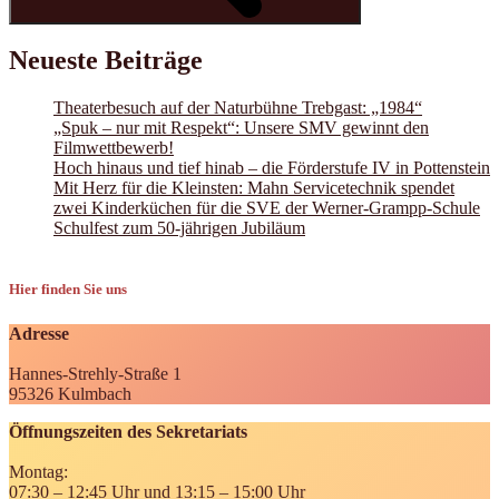
Neueste Beiträge
Theaterbesuch auf der Naturbühne Trebgast: „1984“
„Spuk – nur mit Respekt“: Unsere SMV gewinnt den
Filmwettbewerb!
Hoch hinaus und tief hinab – die Förderstufe IV in Pottenstein
Mit Herz für die Kleinsten: Mahn Servicetechnik spendet
zwei Kinderküchen für die SVE der Werner-Grampp-Schule
Schulfest zum 50-jährigen Jubiläum
Hier finden Sie uns
Adresse
Hannes-Strehly-Straße 1
95326 Kulmbach
Öffnungszeiten des Sekretariats
Montag:
07:30 – 12:45 Uhr und 13:15 – 15:00 Uhr