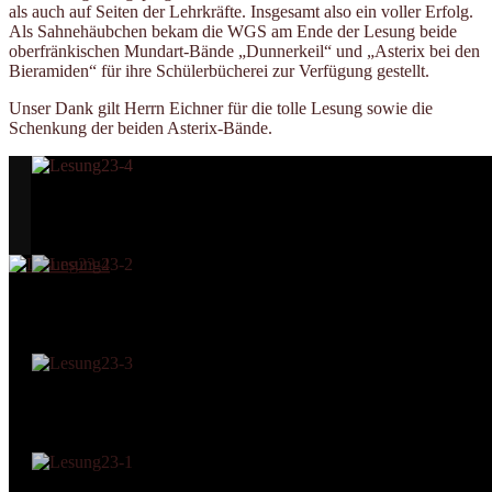
als auch auf Seiten der Lehrkräfte. Insgesamt also ein voller Erfolg.
Als Sahnehäubchen bekam die WGS am Ende der Lesung beide
oberfränkischen Mundart-Bände „Dunnerkeil“ und „Asterix bei den
Bieramiden“ für ihre Schülerbücherei zur Verfügung gestellt.
Unser Dank gilt Herrn Eichner für die tolle Lesung sowie die
Schenkung der beiden Asterix-Bände.