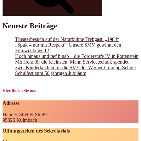
Neueste Beiträge
Theaterbesuch auf der Naturbühne Trebgast: „1984“
„Spuk – nur mit Respekt“: Unsere SMV gewinnt den
Filmwettbewerb!
Hoch hinaus und tief hinab – die Förderstufe IV in Pottenstein
Mit Herz für die Kleinsten: Mahn Servicetechnik spendet
zwei Kinderküchen für die SVE der Werner-Grampp-Schule
Schulfest zum 50-jährigen Jubiläum
Hier finden Sie uns
Adresse
Hannes-Strehly-Straße 1
95326 Kulmbach
Öffnungszeiten des Sekretariats