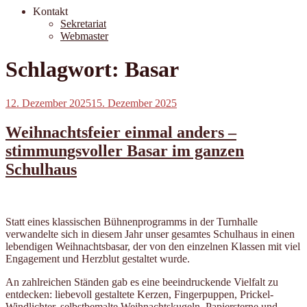
Kontakt
Sekretariat
Webmaster
Schlagwort:
Basar
Veröffentlicht
12. Dezember 2025
15. Dezember 2025
am
Weihnachtsfeier einmal anders –
stimmungsvoller Basar im ganzen
Schulhaus
Statt eines klassischen Bühnenprogramms in der Turnhalle
verwandelte sich in diesem Jahr unser gesamtes Schulhaus in einen
lebendigen Weihnachtsbasar, der von den einzelnen Klassen mit viel
Engagement und Herzblut gestaltet wurde.
An zahlreichen Ständen gab es eine beeindruckende Vielfalt zu
entdecken: liebevoll gestaltete Kerzen, Fingerpuppen, Prickel-
Windlichter, selbstbemalte Weihnachtskugeln, Papiersterne und