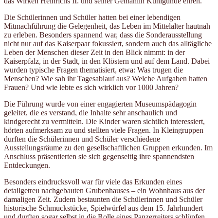
das Wirken Heinrichs II. und seiner Gemahlin Kunigunde ehren.
Die Schülerinnen und Schüler hatten bei einer lebendigen
Mitmachführung die Gelegenheit, das Leben im Mittelalter hautnah
zu erleben. Besonders spannend war, dass die Sonderausstellung
nicht nur auf das Kaiserpaar fokussiert, sondern auch das alltägliche
Leben der Menschen dieser Zeit in den Blick nimmt: in der
Kaiserpfalz, in der Stadt, in den Klöstern und auf dem Land. Dabei
wurden typische Fragen thematisiert, etwa: Was trugen die
Menschen? Wie sah ihr Tagesablauf aus? Welche Aufgaben hatten
Frauen? Und wie lebte es sich wirklich vor 1000 Jahren?
Die Führung wurde von einer engagierten Museumspädagogin
geleitet, die es verstand, die Inhalte sehr anschaulich und
kindgerecht zu vermitteln. Die Kinder waren sichtlich interessiert,
hörten aufmerksam zu und stellten viele Fragen. In Kleingruppen
durften die Schülerinnen und Schüler verschiedene
Ausstellungsräume zu den gesellschaftlichen Gruppen erkunden. Im
Anschluss präsentierten sie sich gegenseitig ihre spannendsten
Entdeckungen.
Besonders eindrucksvoll war für viele das Erkunden eines
detailgetreu nachgebauten Grubenhauses – ein Wohnhaus aus der
damaligen Zeit. Zudem bestaunten die Schülerinnen und Schüler
historische Schmuckstücke, Spielwürfel aus dem 15. Jahrhundert
und durften sogar selbst in die Rolle eines Panzerreiters schlüpfen.