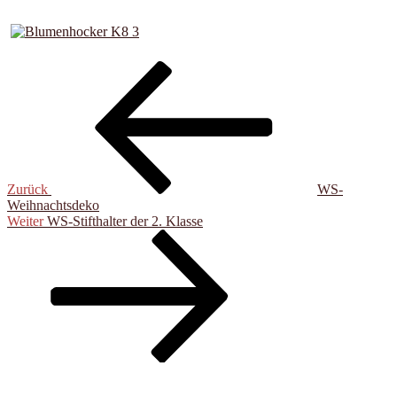
Beitragsnavigation
Vorheriger
Beitrag
Zurück
WS-
Weihnachtsdeko
Nächster
Weiter
WS-Stifthalter der 2. Klasse
Beitrag