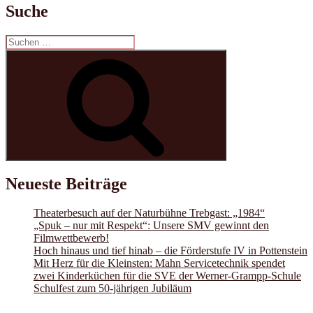
Suche
Suchen
nach:
Suchen
Neueste Beiträge
Theaterbesuch auf der Naturbühne Trebgast: „1984“
„Spuk – nur mit Respekt“: Unsere SMV gewinnt den
Filmwettbewerb!
Hoch hinaus und tief hinab – die Förderstufe IV in Pottenstein
Mit Herz für die Kleinsten: Mahn Servicetechnik spendet
zwei Kinderküchen für die SVE der Werner-Grampp-Schule
Schulfest zum 50-jährigen Jubiläum