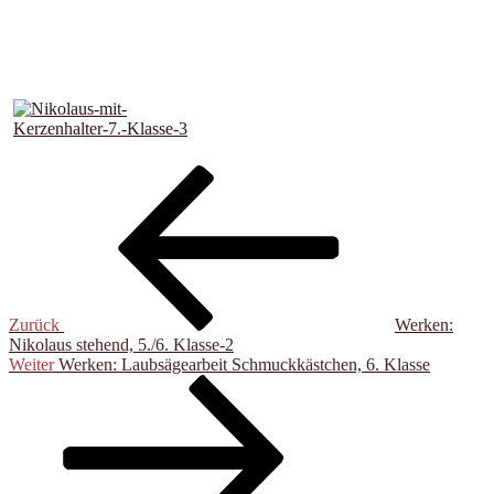
Beitragsnavigation
Vorheriger
Beitrag
Zurück
Werken:
Nikolaus stehend, 5./6. Klasse-2
Nächster
Weiter
Werken: Laubsägearbeit Schmuckkästchen, 6. Klasse
Beitrag