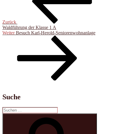
Zurück
Waldführung der Klasse 1 A
Nächster
Weiter
Besuch Karl-Herold-Seniorenwohnanlage
Beitrag
Suche
Suchen
nach:
Suchen