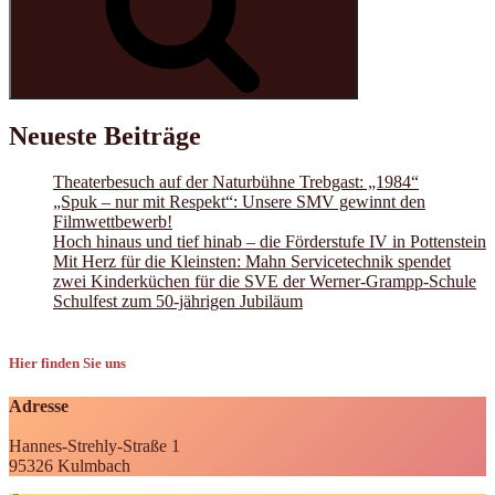
Neueste Beiträge
Theaterbesuch auf der Naturbühne Trebgast: „1984“
„Spuk – nur mit Respekt“: Unsere SMV gewinnt den
Filmwettbewerb!
Hoch hinaus und tief hinab – die Förderstufe IV in Pottenstein
Mit Herz für die Kleinsten: Mahn Servicetechnik spendet
zwei Kinderküchen für die SVE der Werner-Grampp-Schule
Schulfest zum 50-jährigen Jubiläum
Hier finden Sie uns
Adresse
Hannes-Strehly-Straße 1
95326 Kulmbach