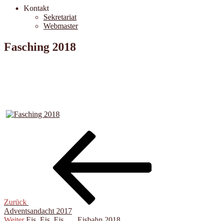
Kontakt
Sekretariat
Webmaster
Fasching 2018
Beitragsnavigation
Vorheriger
Beitrag
Zurück
Adventsandacht 2017
Nächster
Weiter
Eis, Eis, Eis, … Eisbahn 2018