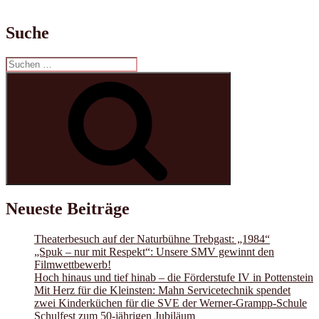
Suche
Suchen
nach:
Suchen
Neueste Beiträge
Theaterbesuch auf der Naturbühne Trebgast: „1984“
„Spuk – nur mit Respekt“: Unsere SMV gewinnt den
Filmwettbewerb!
Hoch hinaus und tief hinab – die Förderstufe IV in Pottenstein
Mit Herz für die Kleinsten: Mahn Servicetechnik spendet
zwei Kinderküchen für die SVE der Werner-Grampp-Schule
Schulfest zum 50-jährigen Jubiläum