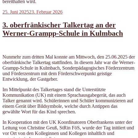
bereithalten wird.
Veröffentlicht
25. Juni 2025
23. Februar 2026
am
3. oberfränkischer Talkertag an der
Werner-Grampp-Schule in Kulmbach
Nunmehr zum dritten Mal konnte am Mittwoch, den 25.06.2025 der
oberfränkische Talkertag stattfinden. In diesem Jahr war die Werner-
Grampp-Schule in Kulmbach, Sonderpädagogisches Förderzentrum
und Förderzentrum mit dem Förderschwerpunkt geistige
Entwicklung, der Gastgeber.
Im Mittelpunkt des Talkertages stand die Unterstützte
Kommunikation (UK) mit einem Sprachausgabegerät, das auch
Talker genannt wird. Schülerinnen und Schüler kommunizieren auf
einem Gerät über Bildsymbole, welche durch Antippen das
gewählte Wort für das Kind sprechen.
In Kooperation mit den UK Koordinatoren Oberfrankens unter der
Leitung von Christine Geuß, StRin FöS, wurde der Tag initiiert und
vor Ort von den Kolleginnen und Kollegen inhaltlich und