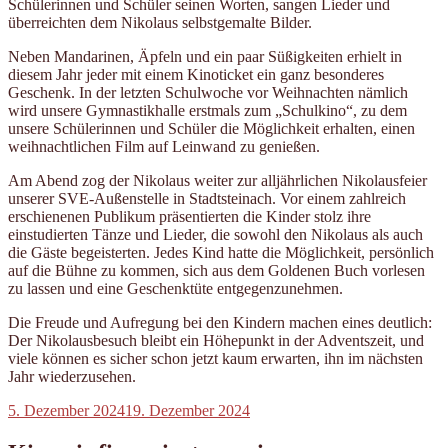
Schülerinnen und Schüler seinen Worten, sangen Lieder und
überreichten dem Nikolaus selbstgemalte Bilder.
Neben Mandarinen, Äpfeln und ein paar Süßigkeiten erhielt in
diesem Jahr jeder mit einem Kinoticket ein ganz besonderes
Geschenk. In der letzten Schulwoche vor Weihnachten nämlich
wird unsere Gymnastikhalle erstmals zum „Schulkino“, zu dem
unsere Schülerinnen und Schüler die Möglichkeit erhalten, einen
weihnachtlichen Film auf Leinwand zu genießen.
Am Abend zog der Nikolaus weiter zur alljährlichen Nikolausfeier
unserer SVE-Außenstelle in Stadtsteinach. Vor einem zahlreich
erschienenen Publikum präsentierten die Kinder stolz ihre
einstudierten Tänze und Lieder, die sowohl den Nikolaus als auch
die Gäste begeisterten. Jedes Kind hatte die Möglichkeit, persönlich
auf die Bühne zu kommen, sich aus dem Goldenen Buch vorlesen
zu lassen und eine Geschenktüte entgegenzunehmen.
Die Freude und Aufregung bei den Kindern machen eines deutlich:
Der Nikolausbesuch bleibt ein Höhepunkt in der Adventszeit, und
viele können es sicher schon jetzt kaum erwarten, ihn im nächsten
Jahr wiederzusehen.
Veröffentlicht
5. Dezember 2024
19. Dezember 2024
am