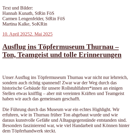
Text und Bilder:
Hannah Kunath, StRin FöS
Carmen Lengenfelder, StRin FöS
Martina Kalke, SoKRin
Veröffentlicht
10. April 2025
2. Mai 2025
am
Ausflug ins Töpfermuseum Thurnau –
Ton, Teamgeist und tolle Erinnerungen
Unser Ausflug ins Töpfermuseum Thurnau war nicht nur lehrreich,
sondern auch richtig spannend! Zwar war der Weg durch das
historische Gebäude für unsere Rollstuhlfahrer*innen an einigen
Stellen etwas knifflig – aber mit vereinten Kräften und Teamgeist
haben wir auch das gemeinsam geschafft.
Die Führung durch das Museum war ein echtes Highlight. Wir
erfuhren, wie in Thurnau früher Ton abgebaut wurde und wie
daraus kunstvolle Gefäße und Alltagsgegenstände entstanden sind.
Besonders faszinierend war, wie viel Handarbeit und Können hinter
dem Töpferhandwerk steckt.