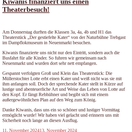
Kiwanis finanziert uns einen
Theaterbesuch!
Am Donnerstag durften die Klassen 3a, 4a, 4b und H1 das
Theaterstück „Der gestiefelte Kater“ von der Naturbühne Trebgast
im Dampflokmuseum in Neuenmarkt besuchen.
Kiwanis finanzierte uns nicht nur den Eintritt, sondern auch die
Busfahrt für alle Kinder. So fuhren wir gemeinsam nach
Neuenmarkt und wurden dort sehr nett empfangen.
Gespannt verfolgten Groß und Klein das Theaterstück: Die
Müllerstochter Lotte erbt einen Kater und weiß nicht was sie mit
ihm anfangen soll. Doch der sprechende Kater stellt in Kürze auf
lustige und abenteuerliche Art und Weise das Leben von Lotte auf
den Kopf. Er fängt Rebhühner und begibt sich mit einem
außergewöhnlichen Plan auf den Weg zum König.
Danke Kiwanis, dass uns ein so schöner und lustiger Vormittag
ermöglicht wurde! Wir haben viel gelacht und erinnern uns mit
Sicherheit noch lange an diesen Ausflug.
Veröffentlicht
11. November 2024
13. November 2024