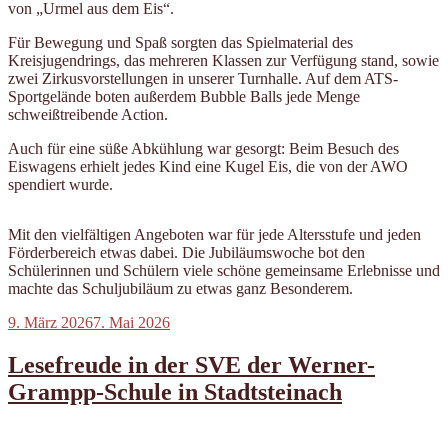
von „Urmel aus dem Eis“.
Für Bewegung und Spaß sorgten das Spielmaterial des
Kreisjugendrings, das mehreren Klassen zur Verfügung stand, sowie
zwei Zirkusvorstellungen in unserer Turnhalle. Auf dem ATS-
Sportgelände boten außerdem Bubble Balls jede Menge
schweißtreibende Action.
Auch für eine süße Abkühlung war gesorgt: Beim Besuch des
Eiswagens erhielt jedes Kind eine Kugel Eis, die von der AWO
spendiert wurde.
Mit den vielfältigen Angeboten war für jede Altersstufe und jeden
Förderbereich etwas dabei. Die Jubiläumswoche bot den
Schülerinnen und Schülern viele schöne gemeinsame Erlebnisse und
machte das Schuljubiläum zu etwas ganz Besonderem.
Veröffentlicht
9. März 2026
7. Mai 2026
am
Lesefreude in der SVE der Werner-
Grampp-Schule in Stadtsteinach