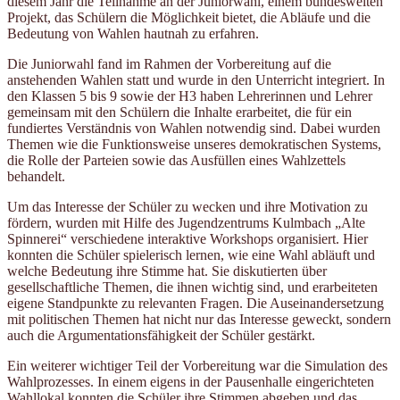
diesem Jahr die Teilnahme an der Juniorwahl, einem bundesweiten
Projekt, das Schülern die Möglichkeit bietet, die Abläufe und die
Bedeutung von Wahlen hautnah zu erfahren.
Die Juniorwahl fand im Rahmen der Vorbereitung auf die
anstehenden Wahlen statt und wurde in den Unterricht integriert. In
den Klassen 5 bis 9 sowie der H3 haben Lehrerinnen und Lehrer
gemeinsam mit den Schülern die Inhalte erarbeitet, die für ein
fundiertes Verständnis von Wahlen notwendig sind. Dabei wurden
Themen wie die Funktionsweise unseres demokratischen Systems,
die Rolle der Parteien sowie das Ausfüllen eines Wahlzettels
behandelt.
Um das Interesse der Schüler zu wecken und ihre Motivation zu
fördern, wurden mit Hilfe des Jugendzentrums Kulmbach „Alte
Spinnerei“ verschiedene interaktive Workshops organisiert. Hier
konnten die Schüler spielerisch lernen, wie eine Wahl abläuft und
welche Bedeutung ihre Stimme hat. Sie diskutierten über
gesellschaftliche Themen, die ihnen wichtig sind, und erarbeiteten
eigene Standpunkte zu relevanten Fragen. Die Auseinandersetzung
mit politischen Themen hat nicht nur das Interesse geweckt, sondern
auch die Argumentationsfähigkeit der Schüler gestärkt.
Ein weiterer wichtiger Teil der Vorbereitung war die Simulation des
Wahlprozesses. In einem eigens in der Pausenhalle eingerichteten
Wahllokal konnten die Schüler ihre Stimmen abgeben und das