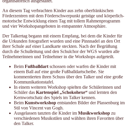
organisatorisch ausgestaltet.
An diesem Tag verbrachten Kinder aus zehn oberfränkischen
Förderzentren mit dem Förderschwerpunkt geistige und körperlich-
motorische Entwicklung einen Tag mit tollem Rahmenprogramm
und vier Workshopangeboten in entspannter Atmosphäre.
Der Talkertag begann mit einem Empfang, bei dem die Kinder für
die Urkunden fotografiert wurden und eine Pinnnadel an den Ort
ihrer Schule auf einer Landkarte steckten. Nach der Begrüßung
durch die Schulleitung und den Schulchor der WGS wurden alle
Teilnehmerinnen und Teilnehmer in die Workshops aufgeteilt.
Beim
Fußballdart
schossen oder warfen die Kinder mit
einem Ball auf eine große Fußballdartscheibe. Sie
kommentierten ihren Schuss über den Talker und eine große
Kommunikationstafel.
In einem weiteren Workshop spielten die Schülerinnen und
Schüler das
Kartenspiel „Schokohexe“
und lernten den
Kernwortschatz des Spiels im Talker kennen.
Beim
Kunstworkshop
entstanden Bilder der Plassenburg im
Stil von Vincent van Gogh.
Ausgelassen tanzten die Kinder im
Musikworkshop
zu
verschiedenen Musikstilen und wählten ihren Favoriten über
den Talker.