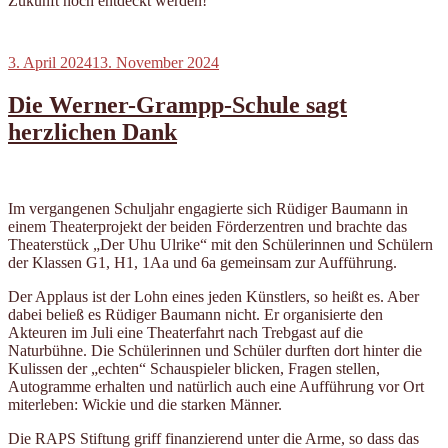
Zukunft noch entdeckt werden!
Veröffentlicht
3. April 2024
13. November 2024
am
Die Werner-Grampp-Schule sagt
herzlichen Dank
Im vergangenen Schuljahr engagierte sich Rüdiger Baumann in
einem Theaterprojekt der beiden Förderzentren und brachte das
Theaterstück „Der Uhu Ulrike“ mit den Schülerinnen und Schülern
der Klassen G1, H1, 1Aa und 6a gemeinsam zur Aufführung.
Der Applaus ist der Lohn eines jeden Künstlers, so heißt es. Aber
dabei beließ es Rüdiger Baumann nicht. Er organisierte den
Akteuren im Juli eine Theaterfahrt nach Trebgast auf die
Naturbühne. Die Schülerinnen und Schüler durften dort hinter die
Kulissen der „echten“ Schauspieler blicken, Fragen stellen,
Autogramme erhalten und natürlich auch eine Aufführung vor Ort
miterleben: Wickie und die starken Männer.
Die RAPS Stiftung griff finanzierend unter die Arme, so dass das