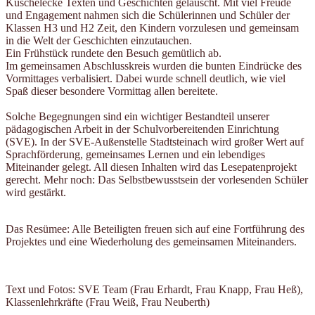
Kuschelecke Texten und Geschichten gelauscht. Mit viel Freude
und Engagement nahmen sich die Schülerinnen und Schüler der
Klassen H3 und H2 Zeit, den Kindern vorzulesen und gemeinsam
in die Welt der Geschichten einzutauchen.
Ein Frühstück rundete den Besuch gemütlich ab.
Im gemeinsamen Abschlusskreis wurden die bunten Eindrücke des
Vormittages verbalisiert. Dabei wurde schnell deutlich, wie viel
Spaß dieser besondere Vormittag allen bereitete.
Solche Begegnungen sind ein wichtiger Bestandteil unserer
pädagogischen Arbeit in der Schulvorbereitenden Einrichtung
(SVE). In der SVE-Außenstelle Stadtsteinach wird großer Wert auf
Sprachförderung, gemeinsames Lernen und ein lebendiges
Miteinander gelegt. All diesen Inhalten wird das Lesepatenprojekt
gerecht. Mehr noch: Das Selbstbewusstsein der vorlesenden Schüler
wird gestärkt.
Das Resümee: Alle Beteiligten freuen sich auf eine Fortführung des
Projektes und eine Wiederholung des gemeinsamen Miteinanders.
Text und Fotos: SVE Team (Frau Erhardt, Frau Knapp, Frau Heß),
Klassenlehrkräfte (Frau Weiß, Frau Neuberth)