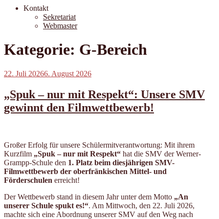
Kontakt
Sekretariat
Webmaster
Kategorie:
G-Bereich
Veröffentlicht
22. Juli 2026
6. August 2026
am
„Spuk – nur mit Respekt“: Unsere SMV
gewinnt den Filmwettbewerb!
Großer Erfolg für unsere Schülermitverantwortung: Mit ihrem
Kurzfilm
„Spuk – nur mit Respekt“
hat die SMV der Werner-
Grampp-Schule den
1. Platz beim diesjährigen SMV-
Filmwettbewerb der oberfränkischen Mittel- und
Förderschulen
erreicht!
Der Wettbewerb stand in diesem Jahr unter dem Motto
„An
unserer Schule spukt es!“
. Am Mittwoch, den 22. Juli 2026,
machte sich eine Abordnung unserer SMV auf den Weg nach