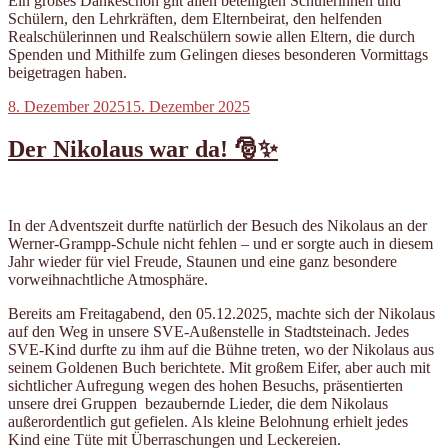
Ein großes Dankeschön gilt allen beteiligten Schülerinnen und
Schülern, den Lehrkräften, dem Elternbeirat, den helfenden
Realschülerinnen und Realschülern sowie allen Eltern, die durch
Spenden und Mithilfe zum Gelingen dieses besonderen Vormittags
beigetragen haben.
Veröffentlicht
8. Dezember 2025
15. Dezember 2025
am
Der Nikolaus war da! 🎅✨
In der Adventszeit durfte natürlich der Besuch des Nikolaus an der
Werner-Grampp-Schule nicht fehlen – und er sorgte auch in diesem
Jahr wieder für viel Freude, Staunen und eine ganz besondere
vorweihnachtliche Atmosphäre.
Bereits am Freitagabend, den 05.12.2025, machte sich der Nikolaus
auf den Weg in unsere SVE-Außenstelle in Stadtsteinach. Jedes
SVE-Kind durfte zu ihm auf die Bühne treten, wo der Nikolaus aus
seinem Goldenen Buch berichtete. Mit großem Eifer, aber auch mit
sichtlicher Aufregung wegen des hohen Besuchs, präsentierten
unsere drei Gruppen bezaubernde Lieder, die dem Nikolaus
außerordentlich gut gefielen. Als kleine Belohnung erhielt jedes
Kind eine Tüte mit Überraschungen und Leckereien.