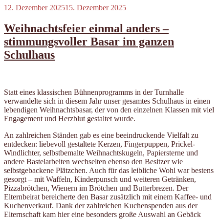
Veröffentlicht
12. Dezember 2025
15. Dezember 2025
am
Weihnachtsfeier einmal anders –
stimmungsvoller Basar im ganzen
Schulhaus
Statt eines klassischen Bühnenprogramms in der Turnhalle
verwandelte sich in diesem Jahr unser gesamtes Schulhaus in einen
lebendigen Weihnachtsbasar, der von den einzelnen Klassen mit viel
Engagement und Herzblut gestaltet wurde.
An zahlreichen Ständen gab es eine beeindruckende Vielfalt zu
entdecken: liebevoll gestaltete Kerzen, Fingerpuppen, Prickel-
Windlichter, selbstbemalte Weihnachtskugeln, Papiersterne und
andere Bastelarbeiten wechselten ebenso den Besitzer wie
selbstgebackene Plätzchen. Auch für das leibliche Wohl war bestens
gesorgt – mit Waffeln, Kinderpunsch und weiteren Getränken,
Pizzabrötchen, Wienern im Brötchen und Butterbrezen. Der
Elternbeirat bereicherte den Basar zusätzlich mit einem Kaffee- und
Kuchenverkauf. Dank der zahlreichen Kuchenspenden aus der
Elternschaft kam hier eine besonders große Auswahl an Gebäck