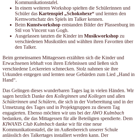
Kommunikationstafel.
In einem weiteren Workshop spielten die Schülerinnen und
Schüler das
Kartenspiel „Schokohexe“
und lernten den
Kernwortschatz des Spiels im Talker kennen.
Beim
Kunstworkshop
entstanden Bilder der Plassenburg im
Stil von Vincent van Gogh.
Ausgelassen tanzten die Kinder im
Musikworkshop
zu
verschiedenen Musikstilen und wählten ihren Favoriten über
den Talker.
Beim gemeinsamen Mittagessen erzählten sich die Kinder und
Erwachsenen lebhaft von ihren Erlebnissen und ließen sich
verschiedene Leckereien schmecken. Stolz nahmen sie ihre
Urkunden entgegen und lernten neue Gebärden zum Lied „Hand in
Hand“.
Das Gelingen dieses wunderbaren Tages lag in vielen Händen. Wir
sagen herzlich Danke den
Kolleginnen und Kollegen
und allen
Schülerinnen und Schülern
, die sich in der Vorbereitung und in der
Umsetzung des Tages und in Projektgruppen zu diesem Tag
engagierten. Ebenso möchten wir uns bei der
AWO Kulmbach
bedanken, die das Mittagessen für alle Beteiligten spendierte. Dem
KIWANIS Club Kulmbach
danke wir für eine neue
Kommunikationstafel, die im Außenbereich unserer Schule
anlässlich des Talkertages installiert werden kann. Der