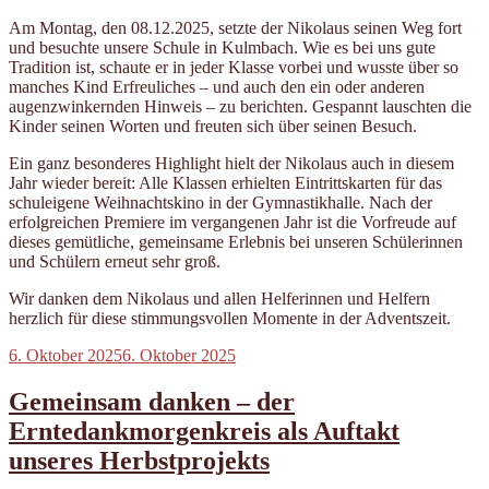
Am Montag, den 08.12.2025, setzte der Nikolaus seinen Weg fort
und besuchte unsere Schule in Kulmbach. Wie es bei uns gute
Tradition ist, schaute er in jeder Klasse vorbei und wusste über so
manches Kind Erfreuliches – und auch den ein oder anderen
augenzwinkernden Hinweis – zu berichten. Gespannt lauschten die
Kinder seinen Worten und freuten sich über seinen Besuch.
Ein ganz besonderes Highlight hielt der Nikolaus auch in diesem
Jahr wieder bereit: Alle Klassen erhielten Eintrittskarten für das
schuleigene Weihnachtskino in der Gymnastikhalle. Nach der
erfolgreichen Premiere im vergangenen Jahr ist die Vorfreude auf
dieses gemütliche, gemeinsame Erlebnis bei unseren Schülerinnen
und Schülern erneut sehr groß.
Wir danken dem Nikolaus und allen Helferinnen und Helfern
herzlich für diese stimmungsvollen Momente in der Adventszeit.
Veröffentlicht
6. Oktober 2025
6. Oktober 2025
am
Gemeinsam danken – der
Erntedankmorgenkreis als Auftakt
unseres Herbstprojekts