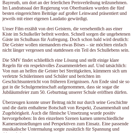
Bayreuth, um dort an der feierlichen Preisverleihung teilzunehmen.
Im Landratssaal der Regierung von Oberfranken wurden die fünf
besten eingereichten Beiträge auf großer Leinwand präsentiert und
jeweils mit einer eigenen Laudatio gewürdigt.
Unser Film erzählt von drei Geistern, die versehentlich aus einer
Kiste im Schulkeller befreit werden. Schnell sorgen die ungebetenen
Gäste im Schulhaus für Aufregung. Doch schon bald wird deutlich:
Die Geister wollen niemandem etwas Böses – sie möchten einfach
nicht länger vergessen und stattdessen ein Teil des Schullebens sein.
Die SMV findet schließlich eine Lösung und stellt einige klare
Regeln für ein respektvolles Zusammenleben auf. Und tatsächlich:
Von nun an helfen die Geister bei Streitigkeiten, kümmern sich um
verletzte Schülerinnen und Schüler und berichten im
Geschichtsunterricht von früheren Ereignissen. Am Ende sind sie so
gut in die Schulgemeinschaft aufgenommen, dass sie sogar die
Jubiläumsfeier zum 50. Geburtstag unserer Schule eröffnen dürfen.
Überzeugen konnte unser Beitrag nicht nur durch seine Geschichte
und die darin enthaltene Botschaft von Respekt, Zusammenhalt und
Zugehörigkeit. Auch die filmische Umsetzung wurde positiv
hervorgehoben: In den einzelnen Szenen kamen unterschiedliche
Kameraeinstellungen und Perspektiven zum Einsatz. Eine passende
musikalische Untermalung sorgte zusätzlich für Spannung und