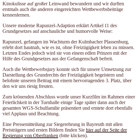
Kinokulisse auf großer Leinwand bewundern und wir durften
erstmals auch die anderen eingereichten Wettbewerbsbeiträge
kennenlernen.
Unsere moderne Rapunzel-Adaption erklärt Artikel 11 des
Grundgesetzes auf anschauliche und humorvolle Weise:
Rapunzel, gefangen im Wachturm der Kulmbacher Plassenburg,
erlebt dort hautnah, wie es ist, ohne Freizügigkeit leben zu müssen.
Letzten Endes jedoch wird sie von einem edlen Prinzen mit der
Hilfe des Grundgesetzes aus der Gefangenschaft befreit.
Auch die Wettbewerbsjury konnte sich für unsere Umsetzung zur
Darstellung des Grundrechts der Freizügigkeit begeistern und
belohnte unseren Beitrag mit einem hervorragenden 3. Platz, über
den wir uns riesig freuten.
Zum krönenden Abschluss wurde unser Kurzfilm im Rahmen einer
Feierlichkeit in der Turnhalle einige Tage später dann auch der
gesamten WGS-Schulfamilie präsentiert und erntete dort ebenfalls
viel Applaus und Beachtung.
Eine Pressemitteilung zur Siegerehrung in Bayreuth mit allen
Preisträgern und ersten Bildern finden Sie
hier auf der Seite der
Regierung von Oberfranken
(bitte klicken).