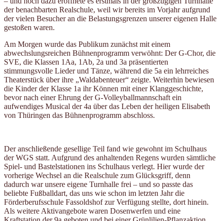
– und noch dazu eröffnete es erstmals in der großzügigen Turnhalle
der benachbarten Realschule, weil wir bereits im Vorjahr aufgrund
der vielen Besucher an die Belastungsgrenzen unserer eigenen Halle
gestoßen waren.
Am Morgen wurde das Publikum zunächst mit einem
abwechslungsreichen Bühnenprogramm verwöhnt: Der G-Chor, die
SVE, die Klassen 1Aa, 1Ab, 2a und 3a präsentierten
stimmungsvolle Lieder und Tänze, während die 5a ein lehrreiches
Theaterstück über ihre „Waldabenteuer“ zeigte. Weiterhin bewiesen
die Kinder der Klasse 1a ihr Können mit einer Klanggeschichte,
bevor nach einer Ehrung der G-Volleyballmannschaft ein
aufwendiges Musical der 4a über das Leben der heiligen Elisabeth
von Thüringen das Bühnenprogramm abschloss.
Der anschließende gesellige Teil fand wie gewohnt im Schulhaus
der WGS statt. Aufgrund des anhaltenden Regens wurden sämtliche
Spiel- und Bastelstationen ins Schulhaus verlegt. Hier wurde der
vorherige Wechsel an die Realschule zum Glücksgriff, denn
dadurch war unsere eigene Turnhalle frei – und so passte das
beliebte Fußballdart, das uns wie schon im letzten Jahr die
Förderberufsschule Fassoldshof zur Verfügung stellte, dort hinein.
Als weitere Aktivangebote waren Dosen­werfen und eine
Kraftstation der 9a geboten und bei einer Grünlilien-Pflanzaktion