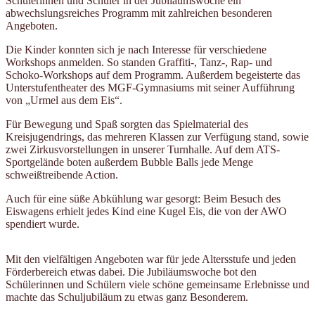
Schülerinnen und Schüler in der Jubiläumswoche ein
abwechslungsreiches Programm mit zahlreichen besonderen
Angeboten.
Die Kinder konnten sich je nach Interesse für verschiedene
Workshops anmelden. So standen Graffiti-, Tanz-, Rap- und
Schoko-Workshops auf dem Programm. Außerdem begeisterte das
Unterstufentheater des MGF-Gymnasiums mit seiner Aufführung
von „Urmel aus dem Eis“.
Für Bewegung und Spaß sorgten das Spielmaterial des
Kreisjugendrings, das mehreren Klassen zur Verfügung stand, sowie
zwei Zirkusvorstellungen in unserer Turnhalle. Auf dem ATS-
Sportgelände boten außerdem Bubble Balls jede Menge
schweißtreibende Action.
Auch für eine süße Abkühlung war gesorgt: Beim Besuch des
Eiswagens erhielt jedes Kind eine Kugel Eis, die von der AWO
spendiert wurde.
Mit den vielfältigen Angeboten war für jede Altersstufe und jeden
Förderbereich etwas dabei. Die Jubiläumswoche bot den
Schülerinnen und Schülern viele schöne gemeinsame Erlebnisse und
machte das Schuljubiläum zu etwas ganz Besonderem.