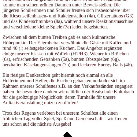
konnte man seinen grünen Daumen unter Beweis stellen. Die
jüngeren Schülerinnen und Schüler freuten sich insbesondere über
die Riesenseifenblasen- und Raketenstation (4a), Glitzertattoos (G3)
und das Kinderschminken (8a), während unsere Reaktionsmaschine
und verschiedene kleine Spiele (7a) jeden begeisterten.
Zwischen all dem bunten Treiben gab es auch kulinarische
Höhepunkte: Der Elternbeirat verwöhnte die Gäste mit Kaffee und
rund 40 (!) selbstgebackenen Kuchen. Das Angebot ergänzten
einige unserer Klassen mit Waffeln (H2/H3), Wiener im Brötchen
(6a), erfrischenden Getränken (5a), bunten Obstspießen (6g),
herzhaften Käselaugenstangen (7b) und leckeren Energy Balls (4b).
Ein riesiges Dankeschön geht hiermit noch einmal an alle
Helferinnen und Helfer, die Kuchen gebacken und/oder sich im
Rahmen unseres Schulfestes z.B. an den Verkaufsständen engagiert
haben. Insbesondere danken wir natürlich der Realschule Kulmbach
für die großzügige Möglichkeit, deren Turnhalle für unsere
Auftaktveranstaltung nutzen zu dürfen!
Trotz des Regens verlebten bei unserem Schulfest alle einen
fröhlichen Tag voller Spiel, Spaß und Gemeinschaft – wir freuen
uns schon auf die nächste Ausgabe!
Seitennummerierung
Seite
Seite
Seite
Nächste