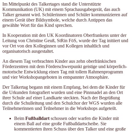
Im Mittelpunkt des Talkertages stand die Unterstützte
Kommunikation (UK) mit einem Sprachausgabegerät, das auch
Talker genannt wird. Schülerinnen und Schüler kommunizieren auf
einem Gerät über Bildsymbole, welche durch Antippen das
gewählte Wort für das Kind sprechen.
In Kooperation mit den UK Koordinatoren Oberfrankens unter der
Leitung von Christine Geuß, StRin FöS, wurde der Tag initiiert und
vor Ort von den Kolleginnen und Kollegen inhaltlich und
organisatorisch ausgestaltet.
An diesem Tag verbrachten Kinder aus zehn oberfränkischen
Förderzentren mit dem Förderschwerpunkt geistige und körperlich-
motorische Entwicklung einen Tag mit tollem Rahmenprogramm
und vier Workshopangeboten in entspannter Atmosphäre.
Der Talkertag begann mit einem Empfang, bei dem die Kinder für
die Urkunden fotografiert wurden und eine Pinnnadel an den Ort
ihrer Schule auf einer Landkarte steckten. Nach der Begrüßung
durch die Schulleitung und den Schulchor der WGS wurden alle
Teilnehmerinnen und Teilnehmer in die Workshops aufgeteilt.
Beim
Fußballdart
schossen oder warfen die Kinder mit
einem Ball auf eine große Fußballdartscheibe. Sie
kommentierten ihren Schuss über den Talker und eine große