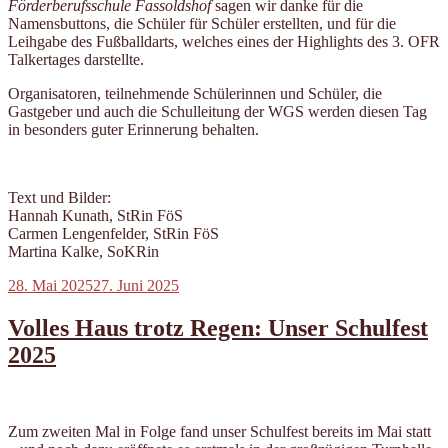
Förderberufsschule Fassoldshof
sagen wir danke für die
Namensbuttons, die Schüler für Schüler erstellten, und für die
Leihgabe des Fußballdarts, welches eines der Highlights des 3. OFR
Talkertages darstellte.
Organisatoren, teilnehmende Schülerinnen und Schüler, die
Gastgeber und auch die Schulleitung der WGS werden diesen Tag
in besonders guter Erinnerung behalten.
Text und Bilder:
Hannah Kunath, StRin FöS
Carmen Lengenfelder, StRin FöS
Martina Kalke, SoKRin
Veröffentlicht
28. Mai 2025
27. Juni 2025
am
Volles Haus trotz Regen: Unser Schulfest
2025
Zum zweiten Mal in Folge fand unser Schulfest bereits im Mai statt